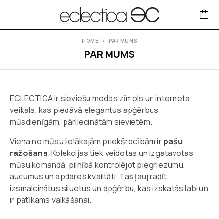
HOME
PAR MUMS
PAR MUMS
ECLECTICA ir sieviešu modes zīmols un interneta
veikals, kas piedāvā elegantus apģērbus
mūsdienīgām, pārliecinātām sievietēm.
Viena no mūsu lielākajām priekšrocībām ir
pašu
ražošana
. Kolekcijas tiek veidotas un izgatavotas
mūsu komandā, pilnībā kontrolējot piegriezumu,
audumus un apdares kvalitāti. Tas ļauj radīt
izsmalcinātus siluetus un apģērbu, kas izskatās labi un
ir patīkams valkāšanai.