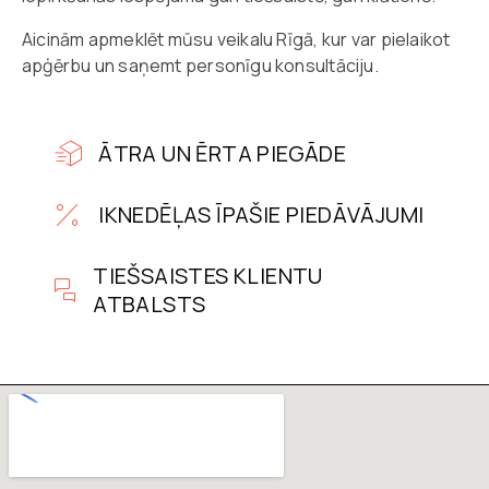
Aicinām apmeklēt mūsu veikalu Rīgā, kur var pielaikot
apģērbu un saņemt personīgu konsultāciju.
ĀTRA UN ĒRTA PIEGĀDE
IKNEDĒĻAS ĪPAŠIE PIEDĀVĀJUMI
TIEŠSAISTES KLIENTU
ATBALSTS