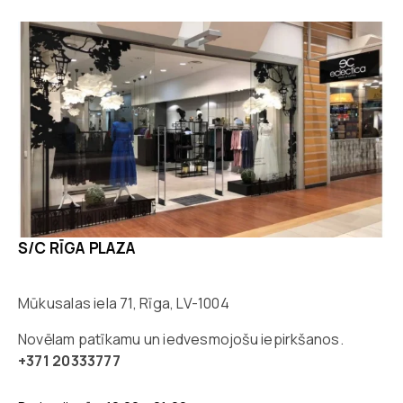
S/C RĪGA PLAZA
Mūkusalas iela 71, Rīga, LV-1004
Novēlam patīkamu un iedvesmojošu iepirkšanos.
+371 20333777