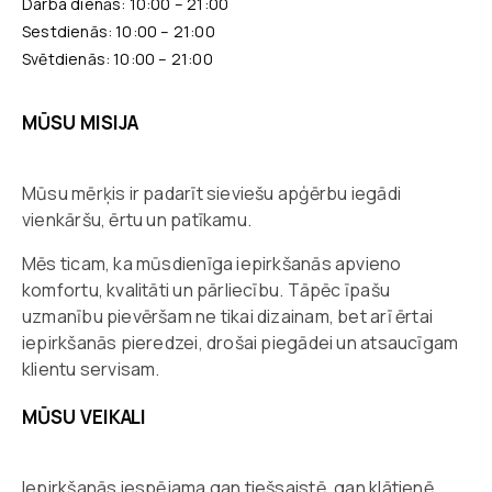
Darba dienās: 10:00 – 21:00
Sestdienās: 10:00 – 21:00
Svētdienās: 10:00 – 21:00
MŪSU MISIJA
Mūsu mērķis ir padarīt sieviešu apģērbu iegādi
vienkāršu, ērtu un patīkamu.
Mēs ticam, ka mūsdienīga iepirkšanās apvieno
komfortu, kvalitāti un pārliecību. Tāpēc īpašu
uzmanību pievēršam ne tikai dizainam, bet arī ērtai
iepirkšanās pieredzei, drošai piegādei un atsaucīgam
klientu servisam.
MŪSU VEIKALI
Iepirkšanās iespējama gan tiešsaistē, gan klātienē.