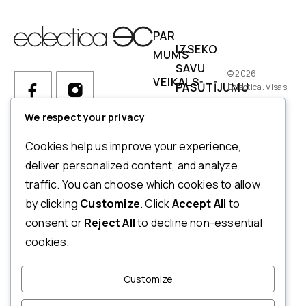
PAR
IZSEKO
MUMS
SAVU
© 2026.
VEIKALS
PASŪTĪJUMU
Eclectica. Visas
tiesības
IZMĒRI
PIEGĀDES
aizsargātas.
We respect your privacy
NOSACĪJUMI
Ja Jums ir kādi jautājumi par
Cookies help us improve your experience,
pasūtījumu, produktiem vai
NORĒĶINI
deliver personalized content, and analyze
mūsu pakalpojumiem,
traffic. You can choose which cookies to allow
ATMAKSAS
lūdzu, sazinieties ar mūsu
by clicking
Customize
. Click
Accept All
to
UN
klientu apkalpošanas
consent or
Reject All
to decline non-essential
dienestu.
ATGRIEŠANAS
cookies.
POLITIKA
+371 20123833
PRIVĀTUMA
Customize
INFO@ECLECTICA.LV
POLITIKA