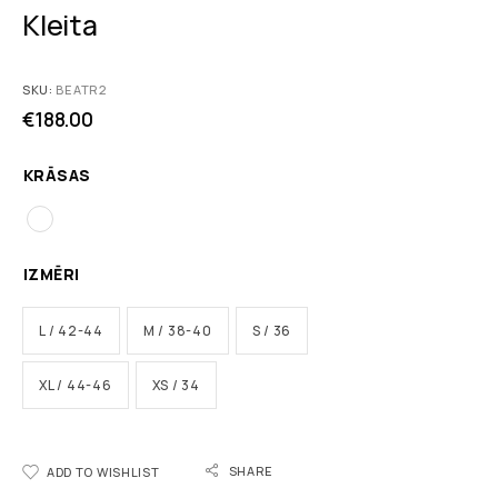
Kleita
SKU:
BEATR2
€
188.00
KRĀSAS
IZMĒRI
L / 42-44
M / 38-40
S / 36
XL / 44-46
XS / 34
SHARE
ADD TO WISHLIST