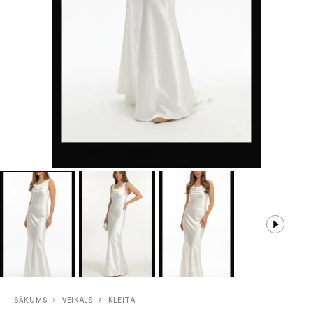
SĀKUMS
VEIKALS
KLEITA