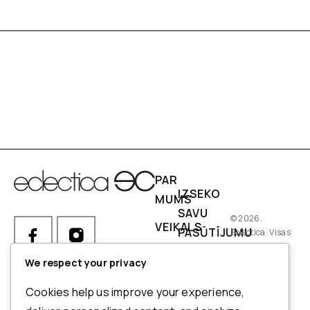
PAR
IZSEKO
MUMS
SAVU
© 2026.
VEIKALS
PASŪTĪJUMU
Eclectica. Visas
tiesības
IZMĒRI
PIEGĀDES
aizsargātas.
We respect your privacy
NOSACĪJUMI
Ja Jums ir kādi jautājumi par
Cookies help us improve your experience,
pasūtījumu, produktiem vai
NORĒĶINI