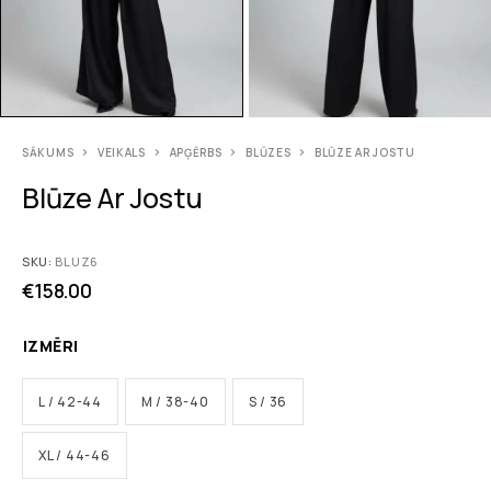
SĀKUMS
VEIKALS
APĢĒRBS
BLŪZES
BLŪZE AR JOSTU
Blūze Ar Jostu
SKU:
BLUZ6
€
158.00
IZMĒRI
L / 42-44
M / 38-40
S / 36
XL / 44-46