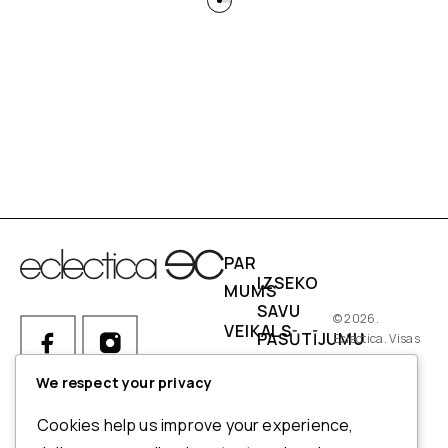
PAR
IZSEKO
MUMS
SAVU
© 2026.
VEIKALS
PASŪTĪJUMU
Eclectica. Visas
tiesības
IZMĒRI
PIEGĀDES
aizsargātas.
We respect your privacy
NOSACĪJUMI
Ja Jums ir kādi jautājumi par
Cookies help us improve your experience,
pasūtījumu, produktiem vai
NORĒĶINI