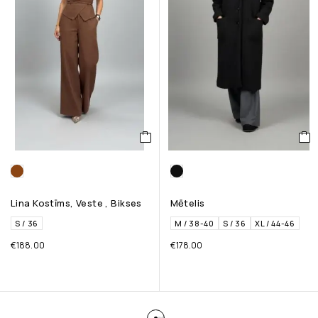
Lina Kostīms, Veste , Bikses
Mētelis
S / 36
M / 38-40
S / 36
XL / 44-46
€
188.00
€
178.00