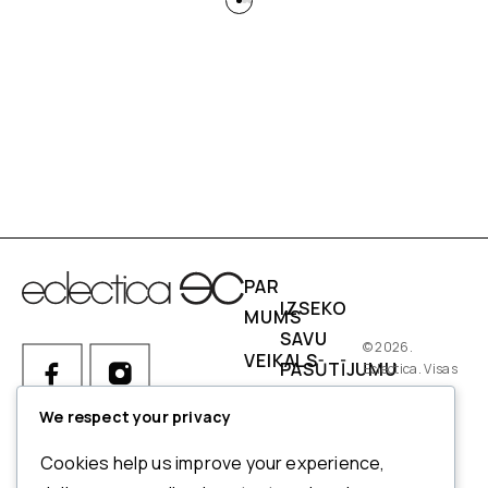
PAR
IZSEKO
MUMS
SAVU
© 2026.
VEIKALS
PASŪTĪJUMU
Eclectica. Visas
tiesības
IZMĒRI
PIEGĀDES
aizsargātas.
We respect your privacy
NOSACĪJUMI
Ja Jums ir kādi jautājumi par
Cookies help us improve your experience,
pasūtījumu, produktiem vai
NORĒĶINI