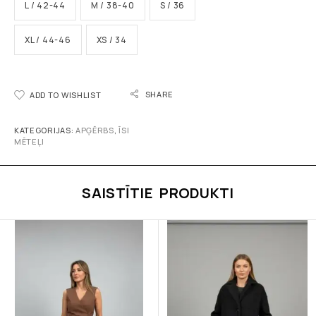
L / 42-44
M / 38-40
S / 36
XL / 44-46
XS / 34
SHARE
ADD TO WISHLIST
KATEGORIJAS:
APĢĒRBS
,
ĪSI
MĒTEĻI
SAISTĪTIE PRODUKTI