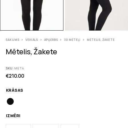
SĀKUMS
VEIKALS
APĢĒRBS
ĪSI MĒTEĻI
MĒTELIS, ŽAKETE
Mētelis, Žakete
SKU:
MET4
€
210.00
KRĀSAS
IZMĒRI