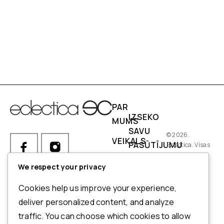
PAR
IZSEKO
MUMS
SAVU
© 2026.
VEIKALS
PASŪTĪJUMU
Eclectica. Visas
tiesības
IZMĒRI
PIEGĀDES
aizsargātas.
We respect your privacy
NOSACĪJUMI
Ja Jums ir kādi jautājumi par
Cookies help us improve your experience,
pasūtījumu, produktiem vai
NORĒĶINI
deliver personalized content, and analyze
mūsu pakalpojumiem,
traffic. You can choose which cookies to allow
ATMAKSAS
lūdzu, sazinieties ar mūsu