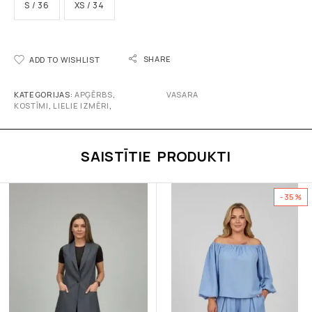
S / 36
XS / 34
SHARE
ADD TO WISHLIST
KATEGORIJAS:
APĢĒRBS
,
VASARA
KOSTĪMI
,
LIELIE IZMĒRI
,
SAISTĪTIE PRODUKTI
-35%