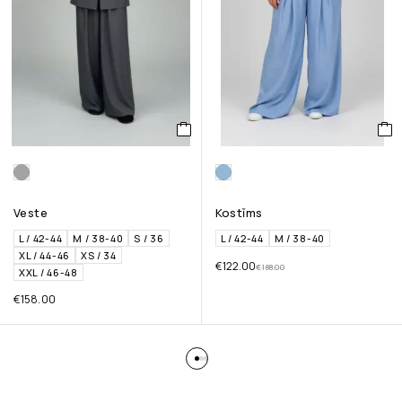
Veste
Kostīms
L / 42-44
M / 38-40
S / 36
L / 42-44
M / 38-40
XL / 44-46
XS / 34
€
122.00
€
188.00
XXL / 46-48
€
158.00