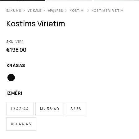
SĀKUMS
VEIKALS
APĢĒRBS
KOSTĪMI
KOSTĪMS VĪRIETIM
Kostīms Vīrietim
SKU:
VIR1
€
198.00
KRĀSAS
IZMĒRI
L / 42-44
M / 38-40
S / 36
XL / 44-46