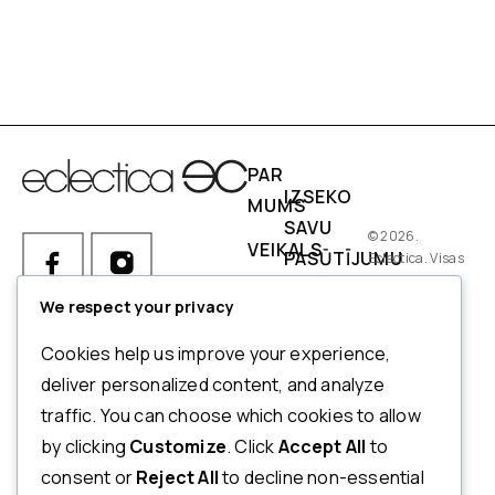
PAR
IZSEKO
MUMS
SAVU
© 2026.
VEIKALS
PASŪTĪJUMU
Eclectica. Visas
tiesības
IZMĒRI
PIEGĀDES
aizsargātas.
We respect your privacy
NOSACĪJUMI
Ja Jums ir kādi jautājumi par
Cookies help us improve your experience,
pasūtījumu, produktiem vai
NORĒĶINI
deliver personalized content, and analyze
mūsu pakalpojumiem,
traffic. You can choose which cookies to allow
ATMAKSAS
lūdzu, sazinieties ar mūsu
by clicking
Customize
. Click
Accept All
to
UN
klientu apkalpošanas
consent or
Reject All
to decline non-essential
dienestu.
ATGRIEŠANAS