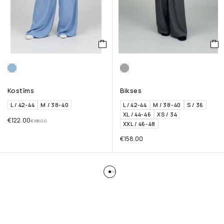
Kostīms
Bikses
L / 42-44
M / 38-40
L / 42-44
M / 38-40
S / 36
XL / 44-46
XS / 34
€
122.00
€
188.00
XXL / 46-48
€
158.00