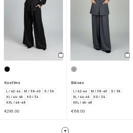
Kostīms
Bikses
L / 42-44
M / 38-40
S / 36
L / 42-44
M / 38-40
S / 36
XL / 44-46
XS / 34
XL / 44-46
XS / 34
XXL / 46-48
XXL / 46-48
€
295.00
€
158.00