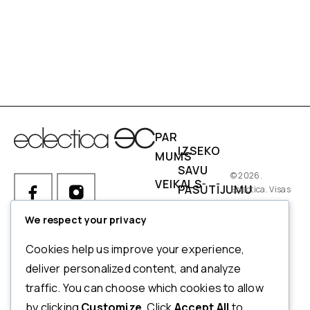
PAR
IZSEKO
MUMS
SAVU
© 2026.
VEIKALS
PASŪTĪJUMU
Eclectica. Visas
tiesības
IZMĒRI
PIEGĀDES
aizsargātas.
We respect your privacy
NOSACĪJUMI
Ja Jums ir kādi jautājumi par
Cookies help us improve your experience,
pasūtījumu, produktiem vai
NORĒĶINI
deliver personalized content, and analyze
mūsu pakalpojumiem,
traffic. You can choose which cookies to allow
ATMAKSAS
lūdzu, sazinieties ar mūsu
by clicking
Customize
. Click
Accept All
to