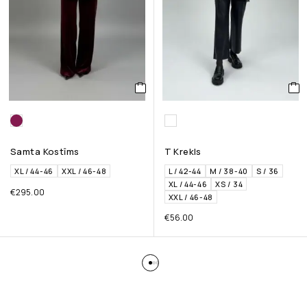
Samta Kostīms
T Krekls
XL / 44-46
XXL / 46-48
L / 42-44
M / 38-40
S / 36
XL / 44-46
XS / 34
€
295.00
XXL / 46-48
€
56.00