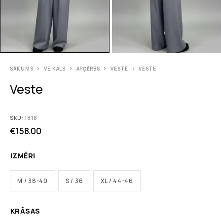
SĀKUMS
VEIKALS
APĢĒRBS
VESTE
VESTE
Veste
SKU:
1818
€
158.00
IZMĒRI
M / 38-40
S / 36
XL / 44-46
KRĀSAS