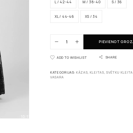
L / 42-44
M / 38-40
S / 36
XL / 44-46
XS / 34
PIEVIENOT GRO
SHARE
ADD TO WISHLIST
KATEGORIJAS:
KĀZAS
,
KLEITAS
,
SVĒTKU KLEITA
VASARA