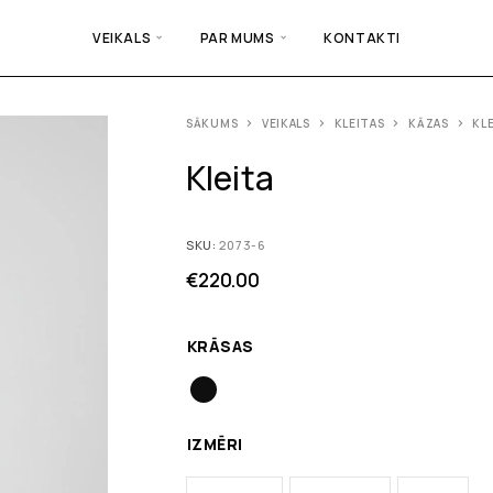
VEIKALS
PAR MUMS
KONTAKTI
SĀKUMS
VEIKALS
KLEITAS
KĀZAS
KL
Kleita
SKU:
2073-6
€
220.00
KRĀSAS
IZMĒRI