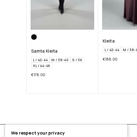
Kleita
L / 42-44
M / 38-
Samta Kleita
€
188.00
L / 42-44
M / 38-40
S / 36
XL / 44-46
€
178.00
We respect your privacy