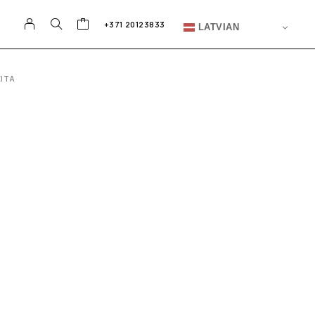
+371 20123833
LATVIAN
EITA