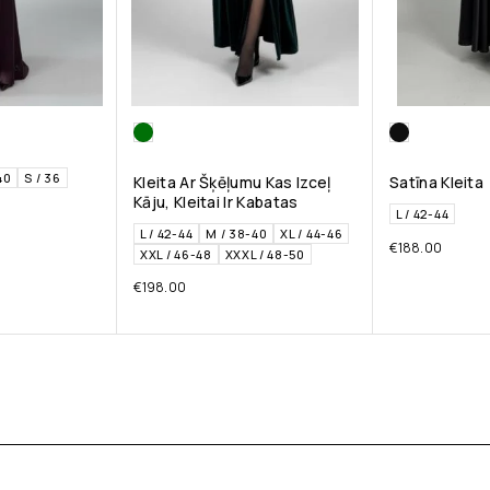
40
S / 36
Kleita Ar Šķēļumu Kas Izceļ
Satīna Kleita
Kāju, Kleitai Ir Kabatas
L / 42-44
L / 42-44
M / 38-40
XL / 44-46
€
188.00
XXL / 46-48
XXXL / 48-50
€
198.00