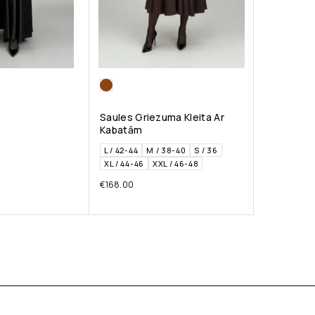
Saules Griezuma Kleita Ar
Kabatām
L / 42-44
M / 38-40
S / 36
XL / 44-46
XXL / 46-48
€
168.00