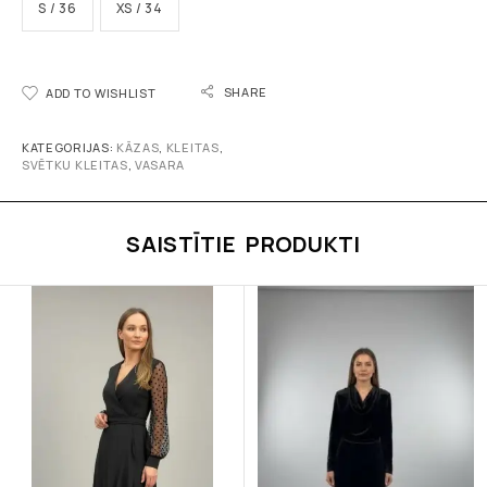
S / 36
XS / 34
SHARE
ADD TO WISHLIST
KATEGORIJAS:
KĀZAS
,
KLEITAS
,
SVĒTKU KLEITAS
,
VASARA
SAISTĪTIE PRODUKTI