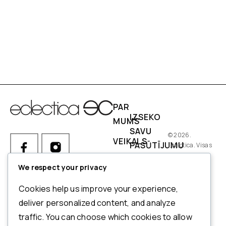
PAR
IZSEKO
MUMS
SAVU
© 2026.
VEIKALS
PASŪTĪJUMU
Eclectica. Visas
tiesības
IZMĒRI
PIEGĀDES
aizsargātas.
We respect your privacy
NOSACĪJUMI
Ja Jums ir kādi jautājumi par
Cookies help us improve your experience,
pasūtījumu, produktiem vai
NORĒĶINI
deliver personalized content, and analyze
mūsu pakalpojumiem,
traffic. You can choose which cookies to allow
ATMAKSAS
lūdzu, sazinieties ar mūsu