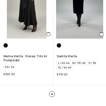
Melna Kleita , Rokas Tills Ar
Samta Kleita
Pumpiņām
L / 42-44
M / 38-40
S / 36
XS / 34
XL / 44-46
€
168.00
€
178.00