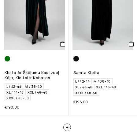
Kleita Ar Šķēļumu Kas Izceļ
Samta Kleita
Kāju, Kleitai Ir Kabatas
L / 42-44
M / 38-40
L / 42-44
M / 38-40
XL / 44-46
XXL / 46-48
XL / 44-46
XXL / 46-48
XXXL / 48-50
XXXL / 48-50
€
198.00
€
198.00