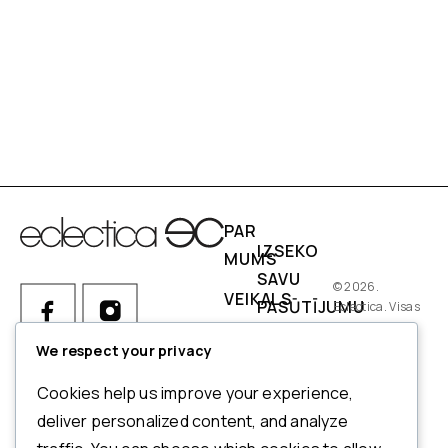
PAR
IZSEKO
MUMS
SAVU
© 2026.
VEIKALS
PASŪTĪJUMU
Eclectica. Visas
tiesības
IZMĒRI
PIEGĀDES
aizsargātas.
We respect your privacy
NOSACĪJUMI
Ja Jums ir kādi jautājumi par
Cookies help us improve your experience,
pasūtījumu, produktiem vai
NORĒĶINI
deliver personalized content, and analyze
mūsu pakalpojumiem,