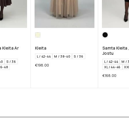
 Kleita Ar
Kleita
Samta Kleita 
Jostu
L / 42-44
M / 38-40
S / 36
40
S / 36
L / 42-44
M / 
€
198.00
46-48
XL / 44-46
XX
€
168.00