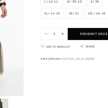
L / 42-44
M / 38-40
S / 36
XL / 44-46
XS / 34
XXL / 46-48
PIEVIENOT GRO
SHARE
ADD TO WISHLIST
KATEGORIJAS:
KLEITAS
,
LIELIE IZMĒRI