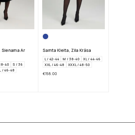
, Sienama Ar
Samta Kleita, Zila Krāsa
L / 42-44
M / 38-40
XL / 44-46
38-40
S / 36
XXL / 46-48
XXXL / 48-50
L / 46-48
€
158.00