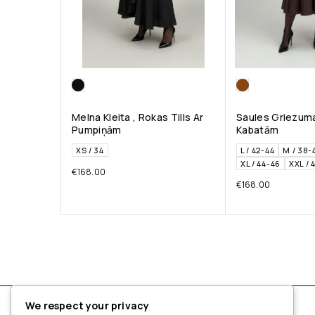
Melna Kleita , Rokas Tills Ar
Saules Griezuma
Pumpiņām
Kabatām
XS / 34
L / 42-44
M / 38-
XL / 44-46
XXL / 
€
168.00
€
168.00
We respect your privacy