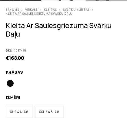
SĀKUMS
VEIKALS
KLEITAS
SVĒTKU KLEITAS
KLEITA AR SAULESGRIEZUMA SVĀRKU DAĻU
Kleita Ar Saulesgriezuma Svārku
Daļu
SKU:
1017-19
€
168.00
KRĀSAS
IZMĒRI
XL / 44-46
XXL / 46-48