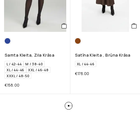
Samta Kleita, Zila Krāsa
Satīna Kleita , Brūna Krāsa
L / 42-44
M / 38-40
XL / 44-46
XL / 44-46
XXL / 46-48
€
178.00
XXXL / 48-50
€
158.00