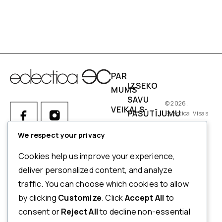
PAR
IZSEKO
MUMS
SAVU
© 2026.
VEIKALS
PASŪTĪJUMU
Eclectica. Visas
tiesības
IZMĒRI
PIEGĀDES
aizsargātas.
We respect your privacy
NOSACĪJUMI
Ja Jums ir kādi jautājumi par
Cookies help us improve your experience,
pasūtījumu, produktiem vai
NORĒĶINI
deliver personalized content, and analyze
mūsu pakalpojumiem,
traffic. You can choose which cookies to allow
ATMAKSAS
lūdzu, sazinieties ar mūsu
by clicking
Customize
. Click
Accept All
to
UN
klientu apkalpošanas
consent or
Reject All
to decline non-essential
dienestu.
ATGRIEŠANAS