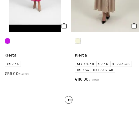
Kleita
Kleita
XS / 34
M / 38-40
S / 36
XL / 44-46
XS / 34
XXL / 46-48
€
89.00
€
147.00
€
116.00
€
178.00