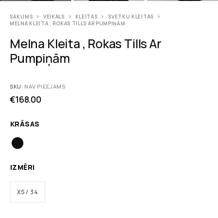
SĀKUMS
VEIKALS
KLEITAS
SVĒTKU KLEITAS
MELNA KLEITA , ROKAS TILLS AR PUMPIŅĀM
Melna Kleita , Rokas Tills Ar
Pumpiņām
SKU:
NAV PIEEJAMS
€
168.00
KRĀSAS
IZMĒRI
XS / 34