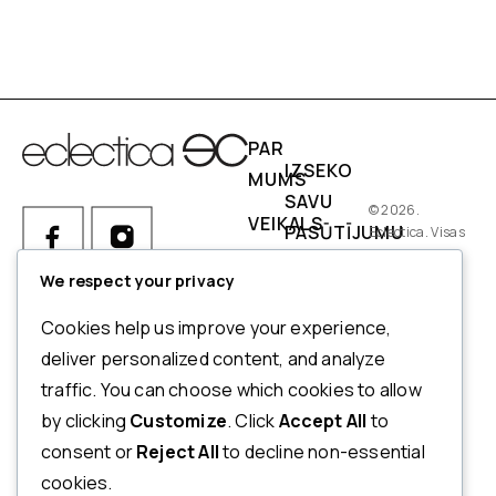
PAR
IZSEKO
MUMS
SAVU
© 2026.
VEIKALS
PASŪTĪJUMU
Eclectica. Visas
tiesības
IZMĒRI
PIEGĀDES
aizsargātas.
We respect your privacy
NOSACĪJUMI
Ja Jums ir kādi jautājumi par
Cookies help us improve your experience,
pasūtījumu, produktiem vai
NORĒĶINI
deliver personalized content, and analyze
mūsu pakalpojumiem,
traffic. You can choose which cookies to allow
ATMAKSAS
lūdzu, sazinieties ar mūsu
by clicking
Customize
. Click
Accept All
to
UN
klientu apkalpošanas
consent or
Reject All
to decline non-essential
dienestu.
ATGRIEŠANAS
cookies.
POLITIKA