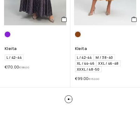
Kleita
Kleita
L / 42-44
L / 42-44
M / 38-40
XL / 44-46
XXL / 46-48
€
170.00
€
188.00
XXXL / 48-50
€
99.00
€
152.00