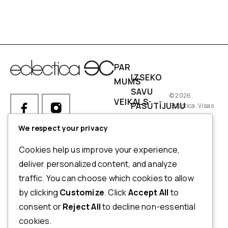
PAR
IZSEKO
MUMS
SAVU
© 2026.
VEIKALS
PASŪTĪJUMU
Eclectica. Visas
tiesības
IZMĒRI
PIEGĀDES
aizsargātas.
We respect your privacy
NOSACĪJUMI
Ja Jums ir kādi jautājumi par
Cookies help us improve your experience,
pasūtījumu, produktiem vai
NORĒĶINI
deliver personalized content, and analyze
mūsu pakalpojumiem,
traffic. You can choose which cookies to allow
ATMAKSAS
lūdzu, sazinieties ar mūsu
by clicking
Customize
. Click
Accept All
to
UN
klientu apkalpošanas
consent or
Reject All
to decline non-essential
dienestu.
ATGRIEŠANAS
cookies.
POLITIKA