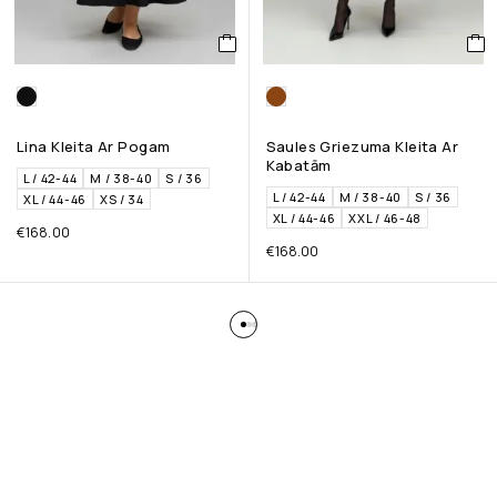
Lina Kleita Ar Pogam
Saules Griezuma Kleita Ar
Kabatām
L / 42-44
M / 38-40
S / 36
L / 42-44
M / 38-40
S / 36
XL / 44-46
XS / 34
XL / 44-46
XXL / 46-48
€
168.00
€
168.00