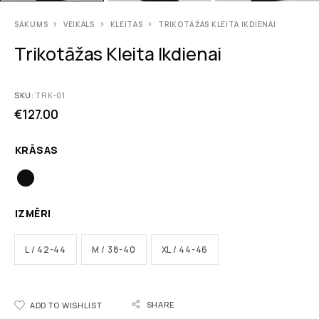
SĀKUMS
VEIKALS
KLEITAS
TRIKOTĀŽAS KLEITA IKDIENAI
Trikotāžas Kleita Ikdienai
SKU:
TRK-01
€
127.00
KRĀSAS
IZMĒRI
L / 42-44
M / 38-40
XL / 44-46
SHARE
ADD TO WISHLIST