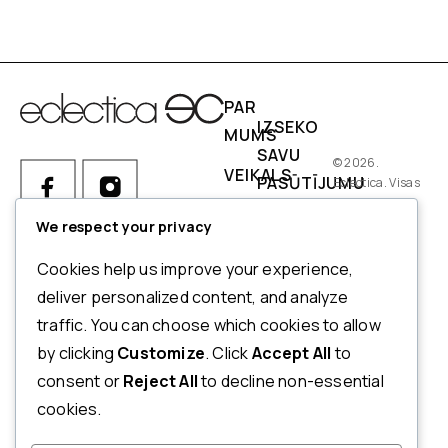
PAR
IZSEKO
MUMS
SAVU
© 2026.
VEIKALS
PASŪTĪJUMU
Eclectica. Visas
tiesības
IZMĒRI
PIEGĀDES
aizsargātas.
We respect your privacy
NOSACĪJUMI
Ja Jums ir kādi jautājumi par
Cookies help us improve your experience,
pasūtījumu, produktiem vai
NORĒĶINI
deliver personalized content, and analyze
mūsu pakalpojumiem,
traffic. You can choose which cookies to allow
ATMAKSAS
lūdzu, sazinieties ar mūsu
by clicking
Customize
. Click
Accept All
to
UN
klientu apkalpošanas
consent or
Reject All
to decline non-essential
dienestu.
ATGRIEŠANAS
cookies.
POLITIKA
+371 20123833