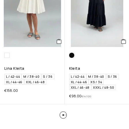
Lina Kleita
Kleita
L / 42-44
M / 38-40
S / 36
L / 42-44
M / 38-40
S / 36
XL / 44-46
XXL / 46-48
XL / 44-46
XS / 34
XXL / 46-48
XXXL / 48-50
€
158.00
€
98.00
€
147.00