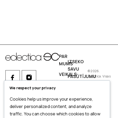
PAR
IZSEKO
MUMS
SAVU
© 2026.
VEIKALS
PASŪTĪJUMU
Eclectica. Visas
tiesības
IZMĒRI
PIEGĀDES
aizsargātas.
We respect your privacy
NOSACĪJUMI
Ja Jums ir kādi jautājumi par
Cookies help us improve your experience,
pasūtījumu, produktiem vai
NORĒĶINI
deliver personalized content, and analyze
mūsu pakalpojumiem,
traffic. You can choose which cookies to allow
ATMAKSAS
lūdzu, sazinieties ar mūsu