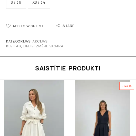
S / 36
XS / 34
SHARE
ADD TO WISHLIST
KATEGORIJAS:
AKCIJAS
,
KLEITAS
,
LIELIE IZMĒRI
,
VASARA
SAISTĪTIE PRODUKTI
-33%