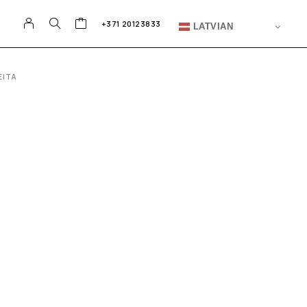
+371 20123833
LATVIAN
EITA