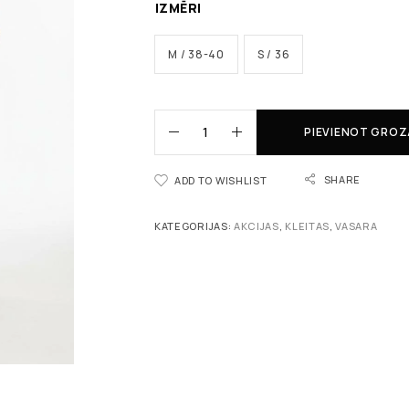
IZMĒRI
M / 38-40
S / 36
PIEVIENOT GRO
SHARE
ADD TO WISHLIST
KATEGORIJAS:
AKCIJAS
,
KLEITAS
,
VASARA