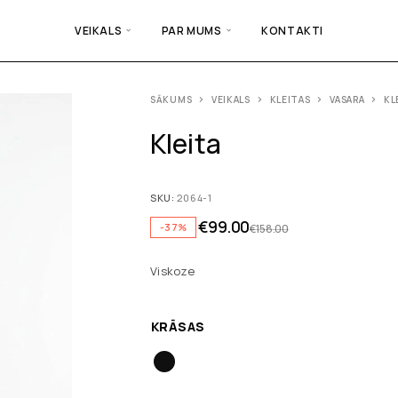
VEIKALS
PAR MUMS
KONTAKTI
SĀKUMS
VEIKALS
KLEITAS
VASARA
KL
Kleita
SKU:
2064-1
€
99.00
-37%
€
158.00
Viskoze
KRĀSAS