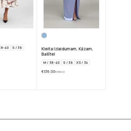
38-40
S / 36
Kleita Izlaidumam, Kāzam,
Ballītei
M / 38-40
S / 36
XS / 34
€
138.00
€
188.00