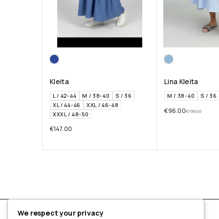
Kleita
Lina Kleita
L / 42-44
M / 38-40
S / 36
M / 38-40
S / 36
XL / 44-46
XXL / 46-48
€
96.00
€
158.00
XXXL / 48-50
€
147.00
We respect your privacy