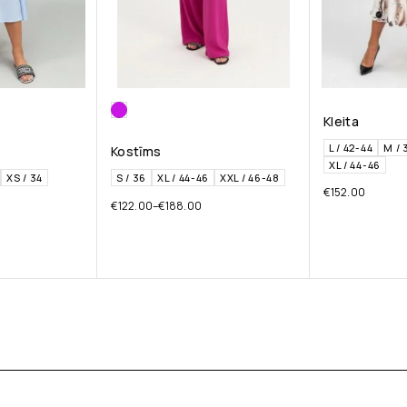
Kleita
L / 42-44
M / 
Kostīms
XL / 44-46
XS / 34
S / 36
XL / 44-46
XXL / 46-48
€
152.00
€
122.00
–
€
188.00