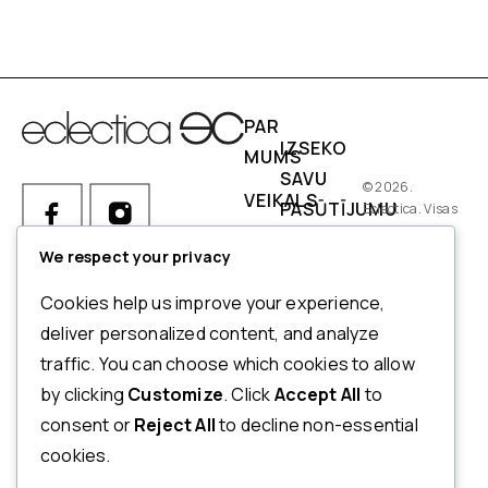
PAR
IZSEKO
MUMS
SAVU
© 2026.
VEIKALS
PASŪTĪJUMU
Eclectica. Visas
tiesības
IZMĒRI
PIEGĀDES
aizsargātas.
We respect your privacy
NOSACĪJUMI
Ja Jums ir kādi jautājumi par
Cookies help us improve your experience,
pasūtījumu, produktiem vai
NORĒĶINI
deliver personalized content, and analyze
mūsu pakalpojumiem,
traffic. You can choose which cookies to allow
ATMAKSAS
lūdzu, sazinieties ar mūsu
by clicking
Customize
. Click
Accept All
to
UN
klientu apkalpošanas
consent or
Reject All
to decline non-essential
dienestu.
ATGRIEŠANAS
cookies.
POLITIKA
+371 20123833