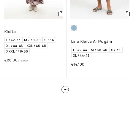
Kleita
L / 42-44
M / 38-40
S / 36
Lina Kleita Ar Pogām
XL / 44-46
XXL / 46-48
L / 42-44
M / 38-40
S / 36
XXXL / 48-50
XL / 44-46
€
88.00
€
132.00
€
147.00