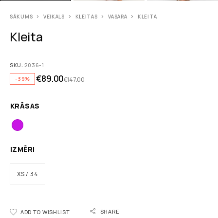
SĀKUMS
VEIKALS
KLEITAS
VASARA
KLEITA
Kleita
SKU:
2036-1
€
89.00
-39%
€
147.00
KRĀSAS
IZMĒRI
XS / 34
SHARE
ADD TO WISHLIST