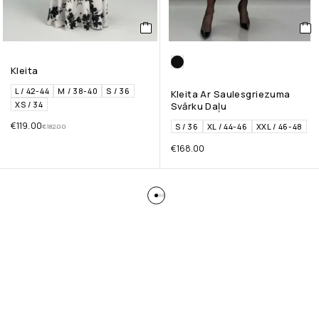
Kleita
L / 42-44
M / 38-40
S / 36
Kleita Ar Saulesgriezuma
XS / 34
Svārku Daļu
€
119.00
S / 36
XL / 44-46
XXL / 46-48
€
182.00
€
168.00