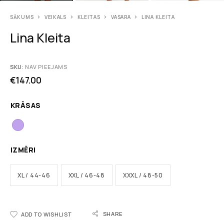
SĀKUMS
VEIKALS
KLEITAS
VASARA
LINA KLEITA
Lina Kleita
SKU:
NAV PIEEJAMS
€
147.00
KRĀSAS
IZMĒRI
XL / 44-46
XXL / 46-48
XXXL / 48-50
SHARE
ADD TO WISHLIST