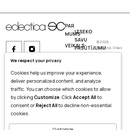
PAR
IZSEKO
MUMS
SAVU
© 2026.
VEIKALS
PASŪTĪJUMU
Eclectica. Visas
tiesības
IZMĒRI
PIEGĀDES
aizsargātas.
We respect your privacy
NOSACĪJUMI
Ja Jums ir kādi jautājumi par
Cookies help us improve your experience,
pasūtījumu, produktiem vai
NORĒĶINI
deliver personalized content, and analyze
mūsu pakalpojumiem,
traffic. You can choose which cookies to allow
ATMAKSAS
lūdzu, sazinieties ar mūsu
by clicking
Customize
. Click
Accept All
to
UN
klientu apkalpošanas
consent or
Reject All
to decline non-essential
dienestu.
ATGRIEŠANAS
cookies.
POLITIKA
+371 20123833
PRIVĀTUMA
Customize