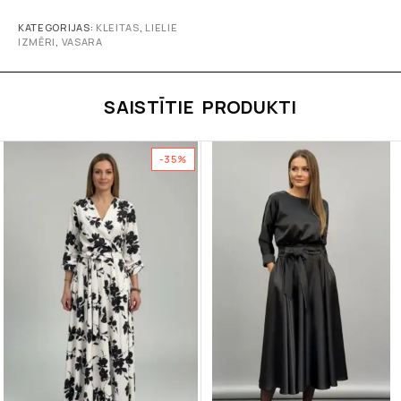
KATEGORIJAS:
KLEITAS
,
LIELIE
IZMĒRI
,
VASARA
SAISTĪTIE PRODUKTI
-35%