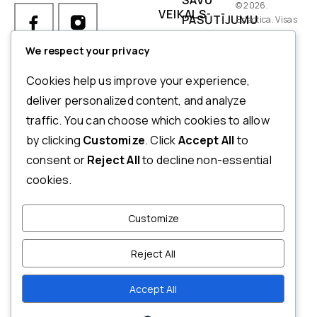
© 2026.
VEIKALS
PASŪTĪJUMU
Eclectica. Visas
tiesības
IZMĒRI
PIEGĀDES
aizsargātas.
We respect your privacy
NOSACĪJUMI
Ja Jums ir kādi jautājumi par
Cookies help us improve your experience,
pasūtījumu, produktiem vai
NORĒĶINI
deliver personalized content, and analyze
mūsu pakalpojumiem,
traffic. You can choose which cookies to allow
ATMAKSAS
lūdzu, sazinieties ar mūsu
by clicking
Customize
. Click
Accept All
to
UN
klientu apkalpošanas
consent or
Reject All
to decline non-essential
dienestu.
ATGRIEŠANAS
cookies.
POLITIKA
+371 20123833
PRIVĀTUMA
Customize
INFO@ECLECTICA.LV
POLITIKA
Т/C RĪGA PLAZA,
Reject All
NOTEIKUMI
MŪKUSALAS IELA 71, RĪGA,
UN
LV-1004, LATVIJA
Accept All
NOSACĪJUMI