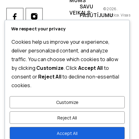
MUMS
SAVU
© 2026.
VEIKALS
PASŪTĪJUMU
Eclectica. Visas
tiesības
IZMĒRI
PIEGĀDES
aizsargātas.
We respect your privacy
NOSACĪJUMI
Ja Jums ir kādi jautājumi par
Cookies help us improve your experience,
pasūtījumu, produktiem vai
NORĒĶINI
deliver personalized content, and analyze
mūsu pakalpojumiem,
traffic. You can choose which cookies to allow
ATMAKSAS
lūdzu, sazinieties ar mūsu
by clicking
Customize
. Click
Accept All
to
UN
klientu apkalpošanas
consent or
Reject All
to decline non-essential
dienestu.
ATGRIEŠANAS
cookies.
POLITIKA
+371 20123833
PRIVĀTUMA
Customize
INFO@ECLECTICA.LV
POLITIKA
Т/C RĪGA PLAZA,
Reject All
NOTEIKUMI
MŪKUSALAS IELA 71, RĪGA,
UN
LV-1004, LATVIJA
Accept All
NOSACĪJUMI