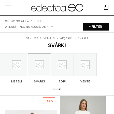
SHOWING ALL 4 RESULTS
FILTER
ATLASĪT PĒC NOKLUSĒJUMA
SĀKUMS
VEIKALS
APĢĒRBS
SVĀRKI
SVĀRKI
I
MĒTEĻI
SVĀRKI
TOPI
VESTE
-33%