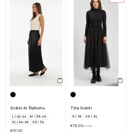
Svārki Ar Šķēlumu
Tilla Svārki
L / 42-44
M / 38-40
S / 36
XS / 34
XL / 44-46
XS / 34
€
78.00
€
117.00
€
117.00