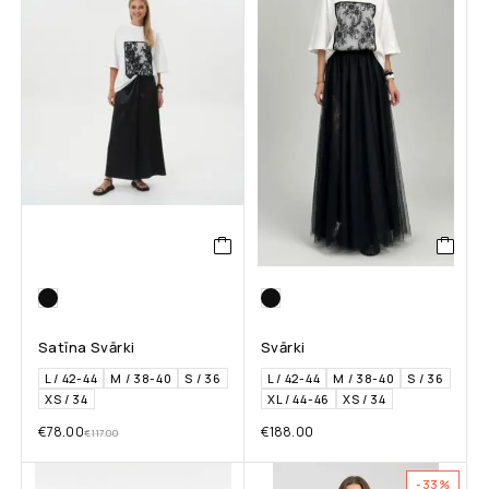
Satīna Svārki
Svārki
L / 42-44
M / 38-40
S / 36
L / 42-44
M / 38-40
S / 36
XS / 34
XL / 44-46
XS / 34
€
78.00
€
188.00
€
117.00
-33%