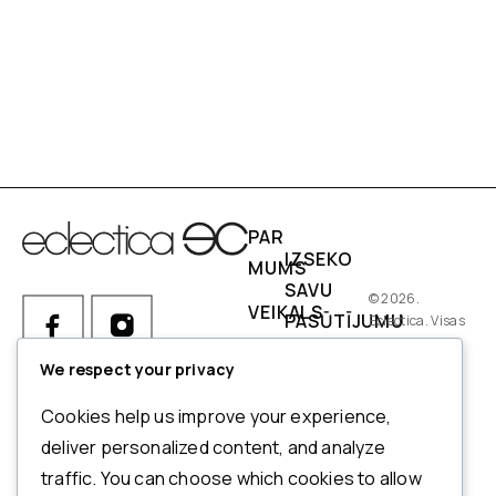
PAR
IZSEKO
MUMS
SAVU
© 2026.
VEIKALS
PASŪTĪJUMU
Eclectica. Visas
tiesības
IZMĒRI
PIEGĀDES
aizsargātas.
We respect your privacy
NOSACĪJUMI
Ja Jums ir kādi jautājumi par
Cookies help us improve your experience,
pasūtījumu, produktiem vai
NORĒĶINI
deliver personalized content, and analyze
mūsu pakalpojumiem,
traffic. You can choose which cookies to allow
ATMAKSAS
lūdzu, sazinieties ar mūsu