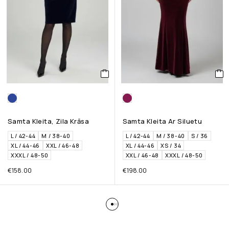
Samta Kleita, Zila Krāsa
Samta Kleita Ar Siluetu
L / 42-44
M / 38-40
L / 42-44
M / 38-40
S / 36
XL / 44-46
XXL / 46-48
XL / 44-46
XS / 34
XXXL / 48-50
XXL / 46-48
XXXL / 48-50
€
158.00
€
198.00