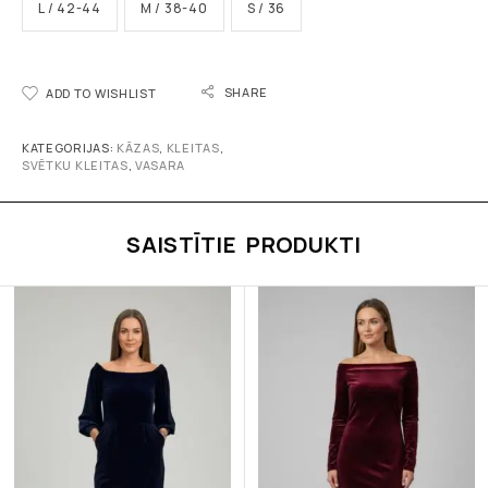
L / 42-44
M / 38-40
S / 36
SHARE
ADD TO WISHLIST
KATEGORIJAS:
KĀZAS
,
KLEITAS
,
SVĒTKU KLEITAS
,
VASARA
SAISTĪTIE PRODUKTI