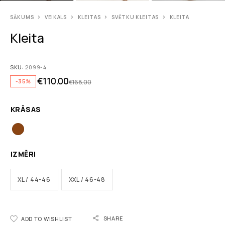
SĀKUMS
VEIKALS
KLEITAS
SVĒTKU KLEITAS
KLEITA
Kleita
SKU:
2099-4
€
110.00
-35%
€
168.00
KRĀSAS
IZMĒRI
XL / 44-46
XXL / 46-48
SHARE
ADD TO WISHLIST