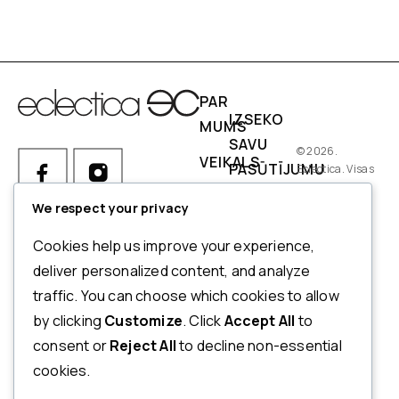
PAR
IZSEKO
MUMS
SAVU
© 2026.
VEIKALS
PASŪTĪJUMU
Eclectica. Visas
tiesības
IZMĒRI
PIEGĀDES
aizsargātas.
We respect your privacy
NOSACĪJUMI
Ja Jums ir kādi jautājumi par
Cookies help us improve your experience,
pasūtījumu, produktiem vai
NORĒĶINI
deliver personalized content, and analyze
mūsu pakalpojumiem,
traffic. You can choose which cookies to allow
ATMAKSAS
lūdzu, sazinieties ar mūsu
by clicking
Customize
. Click
Accept All
to
UN
klientu apkalpošanas
consent or
Reject All
to decline non-essential
dienestu.
ATGRIEŠANAS
cookies.
POLITIKA
+371 20123833