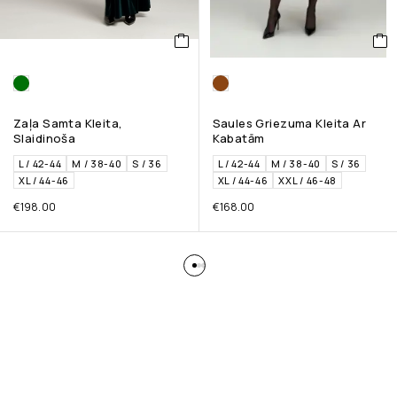
Zaļa Samta Kleita,
Saules Griezuma Kleita Ar
Slaidinoša
Kabatām
L / 42-44
M / 38-40
S / 36
L / 42-44
M / 38-40
S / 36
XL / 44-46
XL / 44-46
XXL / 46-48
€
198.00
€
168.00