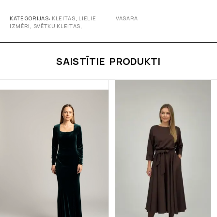
KATEGORIJAS:
KLEITAS
,
LIELIE
VASARA
IZMĒRI
,
SVĒTKU KLEITAS
,
SAISTĪTIE PRODUKTI