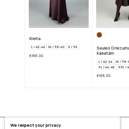
Kleita
L / 42-44
M / 38-40
S / 36
Saules Griezuma
Kabatām
€
188.00
L / 42-44
M / 38-
XL / 44-46
XXL / 
€
168.00
We respect your privacy