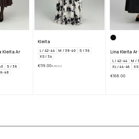
Kleita
L / 42-44
M / 38-40
S / 36
 Kleita Ar
Lina Kleita A
XS / 34
L / 42-44
M / 
€
119.00
40
S / 36
€
182.00
XL / 44-46
XS 
46-48
€
168.00