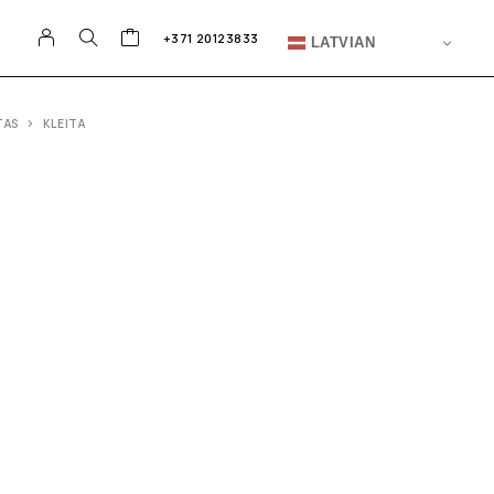
+371 20123833
LATVIAN
TAS
KLEITA