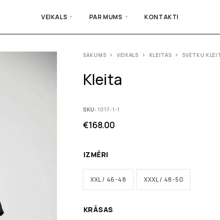
VEIKALS
PAR MUMS
KONTAKTI
SĀKUMS
VEIKALS
KLEITAS
SVĒTKU KLEI
Kleita
SKU:
1017-1-1
€
168.00
IZMĒRI
XXL / 46-48
XXXL / 48-50
KRĀSAS