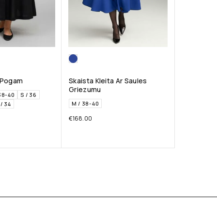
r Pogam
Skaista Kleita Ar Saules
Griezumu
38-40
S / 36
M / 38-40
/ 34
€
168.00