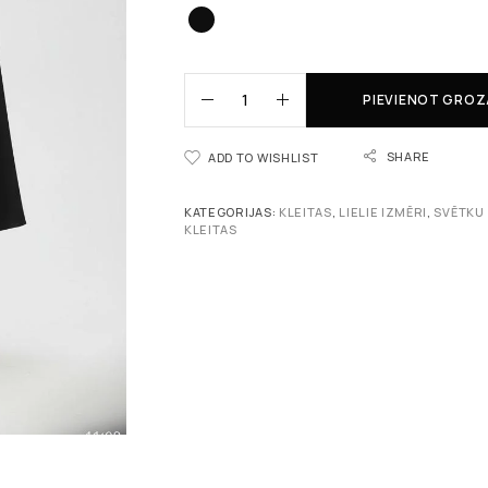
PIEVIENOT GRO
SHARE
ADD TO WISHLIST
KATEGORIJAS:
KLEITAS
,
LIELIE IZMĒRI
,
SVĒTKU
KLEITAS