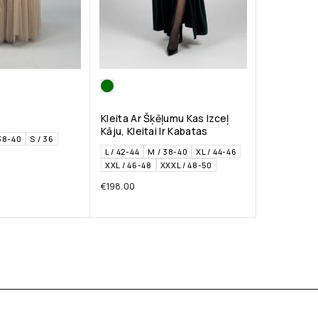
Kleita Ar Šķēļumu Kas Izceļ
Kāju, Kleitai Ir Kabatas
38-40
S / 36
L / 42-44
M / 38-40
XL / 44-46
XXL / 46-48
XXXL / 48-50
€
198.00