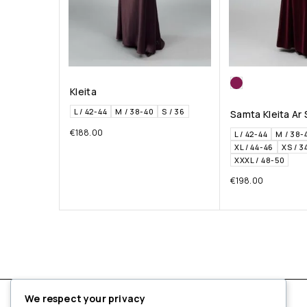
Kleita
L / 42-44
M / 38-40
S / 36
Samta Kleita Ar 
€
188.00
L / 42-44
M / 38-
XL / 44-46
XS / 3
XXXL / 48-50
€
198.00
We respect your privacy