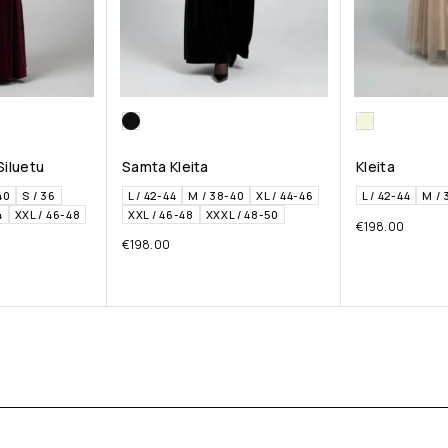
Siluetu
Samta Kleita
Kleita
40
S / 36
L / 42-44
M / 38-40
XL / 44-46
L / 42-44
M / 
4
XXL / 46-48
XXL / 46-48
XXXL / 48-50
€
198.00
€
198.00