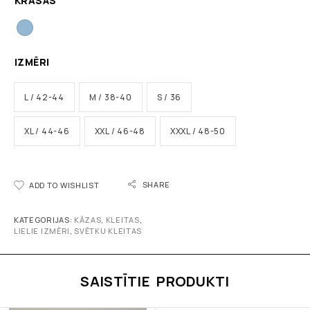
KRĀSAS
IZMĒRI
L / 42-44
M / 38-40
S / 36
XL / 44-46
XXL / 46-48
XXXL / 48-50
SHARE
ADD TO WISHLIST
KATEGORIJAS:
KĀZAS
,
KLEITAS
,
LIELIE IZMĒRI
,
SVĒTKU KLEITAS
SAISTĪTIE PRODUKTI