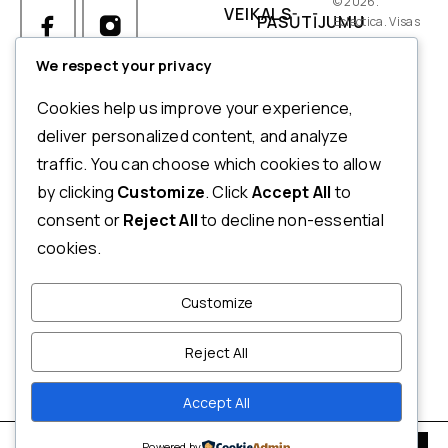
© 2026.
VEIKALS
PASŪTĪJUMU
Eclectica. Visas
tiesības
IZMĒRI
PIEGĀDES
aizsargātas.
We respect your privacy
NOSACĪJUMI
Ja Jums ir kādi jautājumi par
Cookies help us improve your experience,
pasūtījumu, produktiem vai
NORĒĶINI
deliver personalized content, and analyze
mūsu pakalpojumiem,
traffic. You can choose which cookies to allow
ATMAKSAS
lūdzu, sazinieties ar mūsu
by clicking
Customize
. Click
Accept All
to
UN
klientu apkalpošanas
consent or
Reject All
to decline non-essential
dienestu.
ATGRIEŠANAS
cookies.
POLITIKA
+371 20123833
PRIVĀTUMA
Customize
INFO@ECLECTICA.LV
POLITIKA
Т/C RĪGA PLAZA,
Reject All
NOTEIKUMI
MŪKUSALAS IELA 71, RĪGA,
UN
LV-1004, LATVIJA
Accept All
NOSACĪJUMI
Powered by