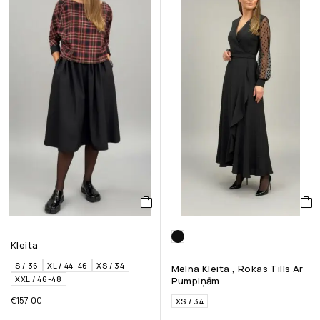
Kleita
S / 36
XL / 44-46
XS / 34
Melna Kleita , Rokas Tills Ar
XXL / 46-48
Pumpiņām
€
157.00
XS / 34