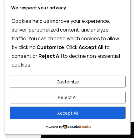
tiesības
IZMĒRI
PIEGĀDES
aizsargātas.
We respect your privacy
NOSACĪJUMI
Ja Jums ir kādi jautājumi par
Cookies help us improve your experience,
pasūtījumu, produktiem vai
NORĒĶINI
deliver personalized content, and analyze
mūsu pakalpojumiem,
traffic. You can choose which cookies to allow
ATMAKSAS
lūdzu, sazinieties ar mūsu
by clicking
Customize
. Click
Accept All
to
UN
klientu apkalpošanas
consent or
Reject All
to decline non-essential
dienestu.
ATGRIEŠANAS
cookies.
POLITIKA
+371 20123833
PRIVĀTUMA
Customize
INFO@ECLECTICA.LV
POLITIKA
Т/C RĪGA PLAZA,
Reject All
NOTEIKUMI
MŪKUSALAS IELA 71, RĪGA,
UN
LV-1004, LATVIJA
Accept All
NOSACĪJUMI
Powered by
PIEVIENOT GROZAM