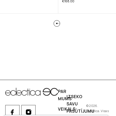
€
168.00
PAR
IZSEKO
MUMS
SAVU
© 2026.
VEIKALS
PASŪTĪJUMU
Eclectica. Visas