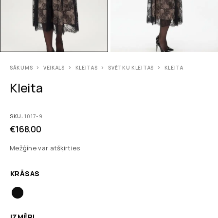
SĀKUMS
VEIKALS
KLEITAS
SVĒTKU KLEITAS
KLEITA
Kleita
SKU:
1017-9
€
168.00
Mežģīne var atšķirties
KRĀSAS
IZMĒRI