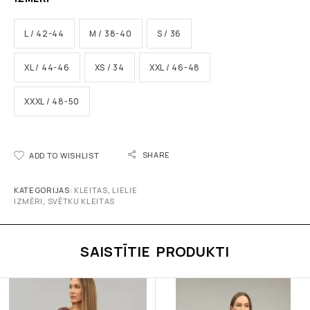
L / 42-44
M / 38-40
S / 36
XL / 44-46
XS / 34
XXL / 46-48
XXXL / 48-50
SHARE
ADD TO WISHLIST
KATEGORIJAS:
KLEITAS
,
LIELIE
IZMĒRI
,
SVĒTKU KLEITAS
SAISTĪTIE PRODUKTI