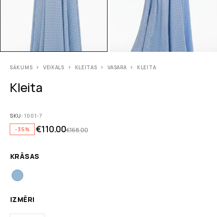
SĀKUMS
VEIKALS
KLEITAS
VASARA
KLEITA
Kleita
SKU:
1001-7
€
110.00
-35%
€
168.00
KRĀSAS
IZMĒRI