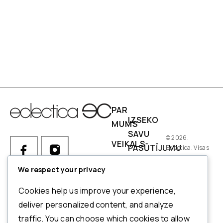
PAR
IZSEKO
MUMS
SAVU
© 2026.
VEIKALS
PASŪTĪJUMU
Eclectica. Visas
tiesības
IZMĒRI
PIEGĀDES
aizsargātas.
We respect your privacy
NOSACĪJUMI
Ja Jums ir kādi jautājumi par
Cookies help us improve your experience,
pasūtījumu, produktiem vai
NORĒĶINI
deliver personalized content, and analyze
mūsu pakalpojumiem,
traffic. You can choose which cookies to allow
ATMAKSAS