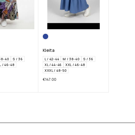
Kleita
38-40
S / 36
L / 42-44
M / 38-40
S / 36
L / 46-48
XL / 44-46
XXL / 46-48
XXXL / 48-50
€
147.00