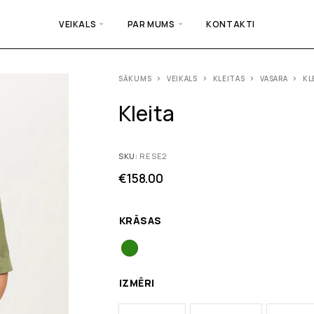
VEIKALS
PAR MUMS
KONTAKTI
SĀKUMS
VEIKALS
KLEITAS
VASARA
KL
Kleita
SKU:
RESE2
€
158.00
KRĀSAS
IZMĒRI