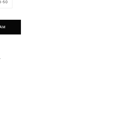
48-50
ZAM
I
,