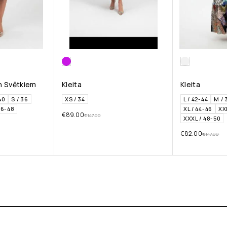
Un Svētkiem
Kleita
Kleita
40
S / 36
XS / 34
L / 42-44
M / 
46-48
XL / 44-46
XX
€
89.00
€
147.00
XXXL / 48-50
€
82.00
€
147.00