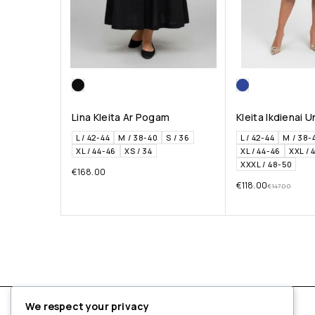
Lina Kleita Ar Pogam
Kleita Ikdienai 
L / 42-44
M / 38-40
S / 36
L / 42-44
M / 38-
XL / 44-46
XS / 34
XL / 44-46
XXL / 
XXXL / 48-50
€
168.00
€
118.00
€
147.00
We respect your privacy