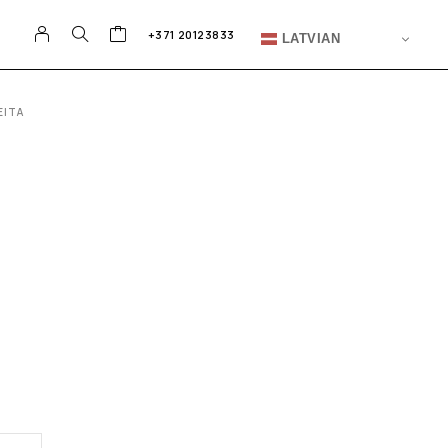
+371 20123833
LATVIAN
EITA