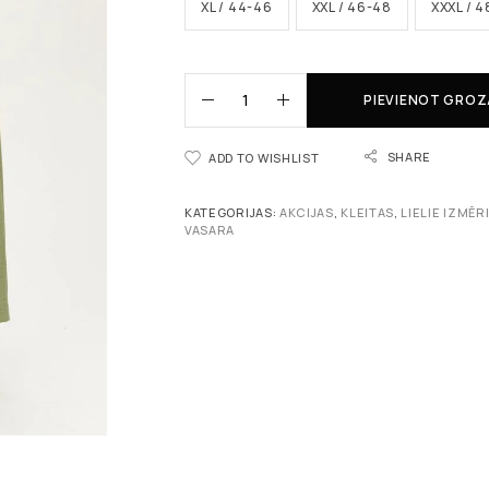
XL / 44-46
XXL / 46-48
XXXL / 
PIEVIENOT GRO
SHARE
ADD TO WISHLIST
KATEGORIJAS:
AKCIJAS
,
KLEITAS
,
LIELIE IZMĒR
VASARA