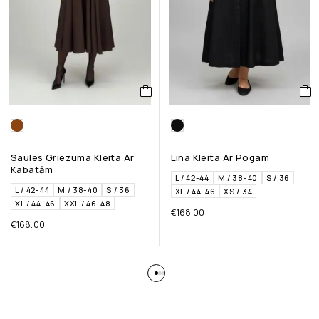
Saules Griezuma Kleita Ar
Lina Kleita Ar Pogam
Kabatām
L / 42-44
M / 38-40
S / 36
L / 42-44
M / 38-40
S / 36
XL / 44-46
XS / 34
XL / 44-46
XXL / 46-48
€
168.00
€
168.00