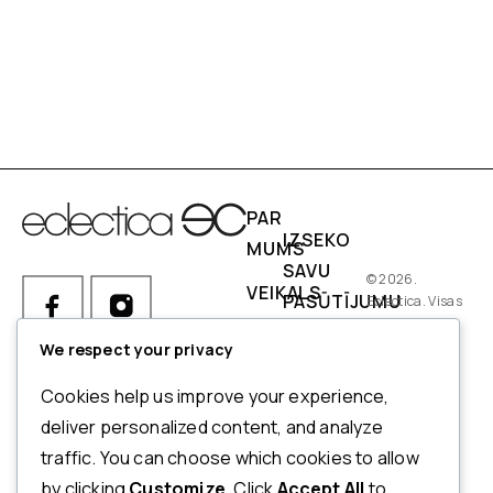
PAR
IZSEKO
MUMS
SAVU
© 2026.
VEIKALS
PASŪTĪJUMU
Eclectica. Visas
tiesības
IZMĒRI
PIEGĀDES
aizsargātas.
We respect your privacy
NOSACĪJUMI
Ja Jums ir kādi jautājumi par
Cookies help us improve your experience,
pasūtījumu, produktiem vai
NORĒĶINI
deliver personalized content, and analyze
mūsu pakalpojumiem,
traffic. You can choose which cookies to allow
ATMAKSAS
lūdzu, sazinieties ar mūsu
by clicking
Customize
. Click
Accept All
to