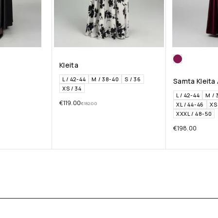
Kleita
L / 42-44
M / 38-40
S / 36
Samta Kleita 
XS / 34
L / 42-44
M / 
€
119.00
€
182.00
XL / 44-46
XS 
XXXL / 48-50
€
198.00