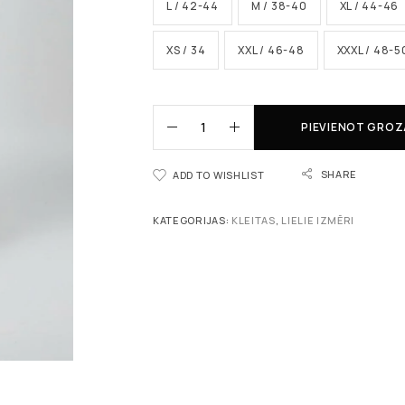
L / 42-44
M / 38-40
XL / 44-46
XS / 34
XXL / 46-48
XXXL / 48-5
PIEVIENOT GRO
SHARE
ADD TO WISHLIST
KATEGORIJAS:
KLEITAS
,
LIELIE IZMĒRI