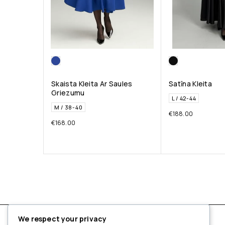
Skaista Kleita Ar Saules
Satīna Kleita
Griezumu
L / 42-44
M / 38-40
€
188.00
€
168.00
We respect your privacy