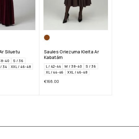
Ar Siluetu
Saules Griezuma Kleita Ar
Kabatām
38-40
S / 36
L / 42-44
M / 38-40
S / 36
/ 34
XXL / 46-48
XL / 44-46
XXL / 46-48
€
168.00